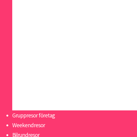
Madrid
Malaga
Malta
Paris
Riga
San Sebastian
Skagen
Slottsweekend Italien
Sopot
Tallinn
Warszawa
Gruppresor företag
Weekendresor
Bilrundresor