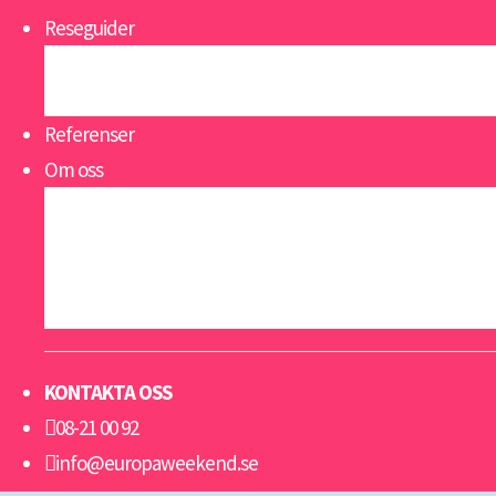
Reseguider
Se alla reseguider
Öppettider
Referenser
Om oss
Om oss
Nyheter
Viktigt att veta
Resevillkor grupp & konferens
KONTAKTA OSS
08-21 00 92
info@europaweekend.se