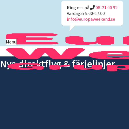
Ring oss på
08-21 00 92
Vardagar 9:00-17:00
info@europaweekend.se
Menu
Nya direktflyg & färjelinjer