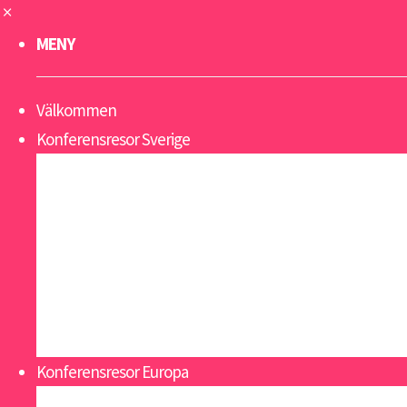
MENY
Välkommen
Konferensresor Sverige
Gotland
Lappland
Sälen
Västkusten
Åland
Åre
Öland
Konferensresor Europa
Alicante