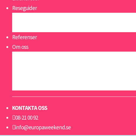
Reseguider
Se alla reseguider
Öppettider
Referenser
Om oss
Om oss
Nyheter
Viktigt att veta
Resevillkor grupp & konferens
KONTAKTA OSS
08-21 00 92
info@europaweekend.se