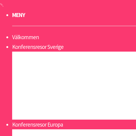
MENY
Välkommen
Konferensresor Sverige
Gotland
Lappland
Sälen
Västkusten
Åland
Åre
Öland
Konferensresor Europa
Alicante