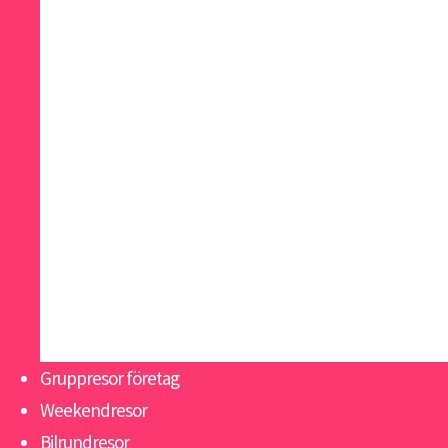
Madrid
Malaga
Malta
Paris
Riga
San Sebastian
Skagen
Slottsweekend Italien
Sopot
Tallinn
Warszawa
Gruppresor företag
Weekendresor
Bilrundresor