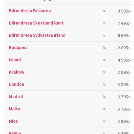
Bilrundresa Färöarna
9 995:-
fr.
Bilrundresa Skottland Runt
7 495:-
fr.
Bilrundresa Sydvästra Irland
6 695:-
fr.
Budapest
2 895:-
fr.
Island
4 995:-
fr.
Krakow
3 995:-
fr.
London
3 895:-
fr.
Madrid
3 795:-
fr.
Malta
3 795:-
fr.
Nice
3 995:-
fr.
Palma
3 295:-
fr.