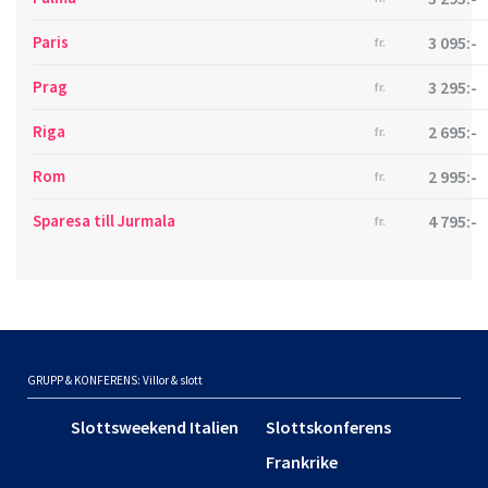
Paris
3 095:-
fr.
Prag
3 295:-
fr.
Riga
2 695:-
fr.
Rom
2 995:-
fr.
Sparesa till Jurmala
4 795:-
fr.
GRUPP & KONFERENS: Villor & slott
Slottsweekend Italien
Slottskonferens
Frankrike