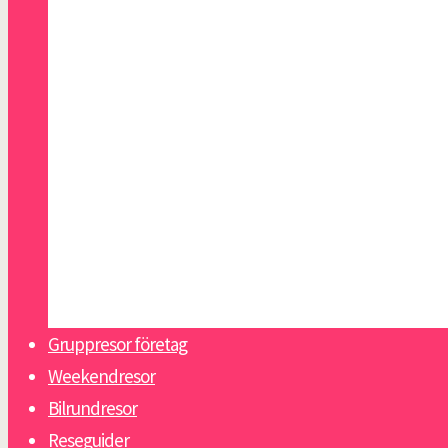
Malaga
Malta
Paris
Riga
San Sebastian
Skagen
Slottsweekend Italien
Sopot
Tallinn
Warszawa
Gruppresor företag
Weekendresor
Bilrundresor
Reseguider