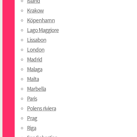
Island
Krakow
Köpenhamn
Lago Maggiore
Lissabon
London
Madrid
Malaga
Malta
Marbella
Paris
Polens riviera
Prag
Riga