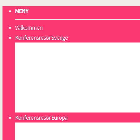
MENY
Välkommen
Konferensresor Sverige
Gotland
Lappland
Sälen
Västkusten
Åland
Åre
Öland
Konferensresor Europa
Alicante
Athens riviera