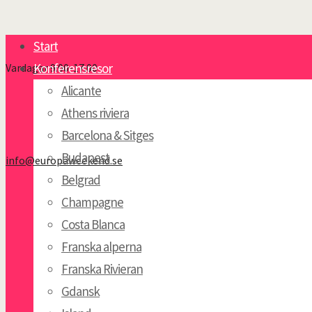
Start
Konferensresor
Vardagar 9:00-17:00
Alicante
Athens riviera
Barcelona & Sitges
Budapest
info@europaweekend.se
Belgrad
Champagne
Costa Blanca
Franska alperna
Franska Rivieran
Gdansk