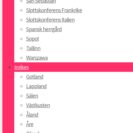
San Sebastian
Slottskonferens Frankrike
Slottskonferens Italien
Spansk herrgård
Sopot
Tallinn
Warszawa
Inrikes
Gotland
Lappland
Sälen
Västkusten
Åland
Åre