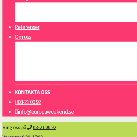
Se alla reseguider
Öppettider
Referenser
Om oss
Om oss
Nyheter
Viktigt att veta
Resevillkor grupp & konferens
KONTAKTA OSS
08-21 00 92
info@europaweekend.se
Ring oss på
08-21 00 92