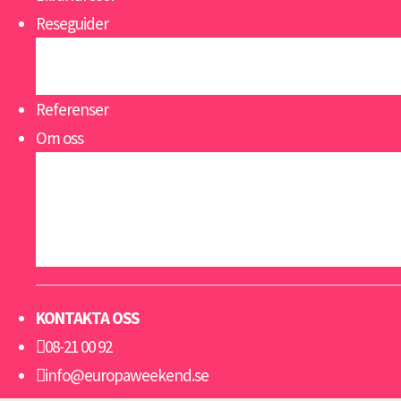
Reseguider
Se alla reseguider
Öppettider
Referenser
Om oss
Om oss
Nyheter
Viktigt att veta
Resevillkor grupp & konferens
KONTAKTA OSS
08-21 00 92
info@europaweekend.se