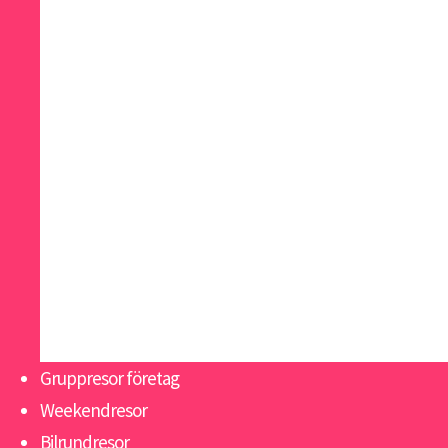
Madrid
Malaga
Malta
Paris
Riga
San Sebastian
Skagen
Slottsweekend Italien
Sopot
Tallinn
Warszawa
Gruppresor företag
Weekendresor
Bilrundresor