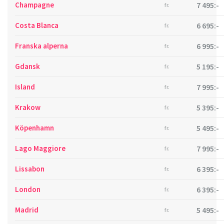
Champagne
7 495:-
fr.
Costa Blanca
6 695:-
fr.
Franska alperna
6 995:-
fr.
Gdansk
5 195:-
fr.
Island
7 995:-
fr.
Krakow
5 395:-
fr.
Köpenhamn
5 495:-
fr.
Lago Maggiore
7 995:-
fr.
Lissabon
6 395:-
fr.
London
6 395:-
fr.
Madrid
5 495:-
fr.