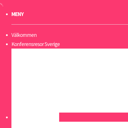
MENY
Välkommen
Konferensresor Sverige
Gotland
Lappland
Sälen
Västkusten
Åland
Åre
Öland
Konferensresor Europa
Alicante