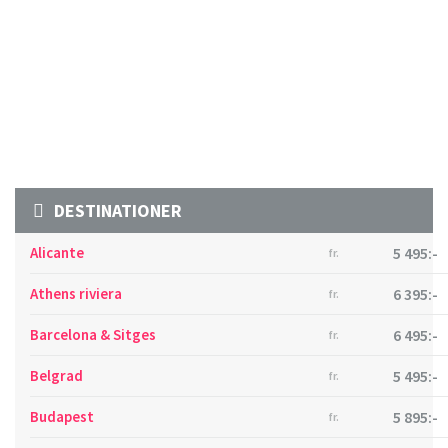
DESTINATIONER
Alicante
5 495:-
fr.
Athens riviera
6 395:-
fr.
Barcelona & Sitges
6 495:-
fr.
Belgrad
5 495:-
fr.
Budapest
5 895:-
fr.