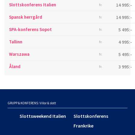
Slottskonferens Italien
14 995:-
fr.
Spansk herrgård
14 995:-
fr.
SPA-konferens Sopot
5 495:-
fr.
Tallinn
4 995:-
fr.
Warszawa
5 495:-
fr.
Åland
3 995:-
fr.
GRUPP & KONFERENS: Villor & slott
Slottsweekend Italien
Slottskonferens
Frankrike