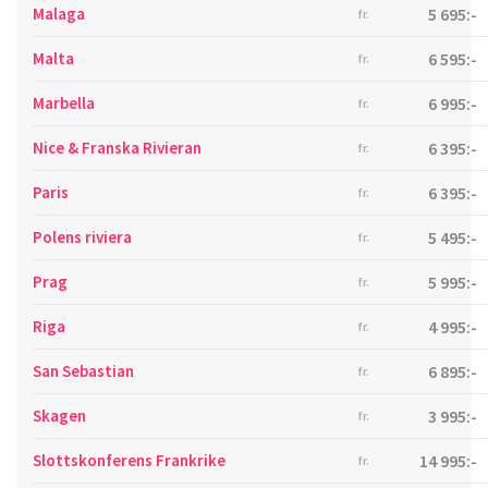
Malaga
5 695:-
fr.
Malta
6 595:-
fr.
Marbella
6 995:-
fr.
Nice & Franska Rivieran
6 395:-
fr.
Paris
6 395:-
fr.
Polens riviera
5 495:-
fr.
Prag
5 995:-
fr.
Riga
4 995:-
fr.
San Sebastian
6 895:-
fr.
Skagen
3 995:-
fr.
Slottskonferens Frankrike
14 995:-
fr.