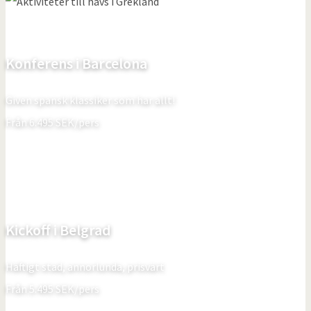
Konferens i Barcelona
Given spansk klassiker som har allt!
Från
6.495
SEK/pers
Kickoff i Belgrad
Häftigt stad, annorlunda, prisvärt
Från
5.495
SEK/pers