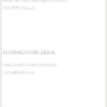
Från
7.495
SEK/pers
Konferens Costa Blanca
Konferera på en fantastisk resort
Från
6.695
SEK/pers