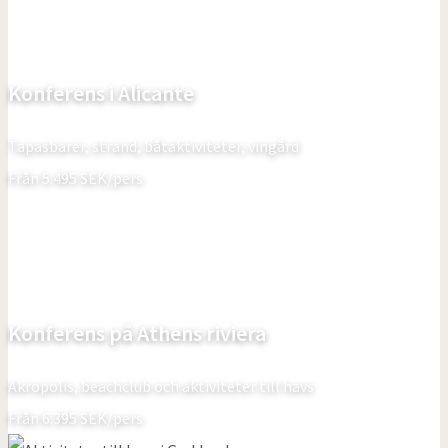
Konferens i Alicante
Tapasbarer, strand, båtaktiviteter, vingård
Från
5.495
SEK/pers
Konferens på Athens riviera
Akropolis, beachclub och aktiviteter till havs
Från
6.395
SEK/pers