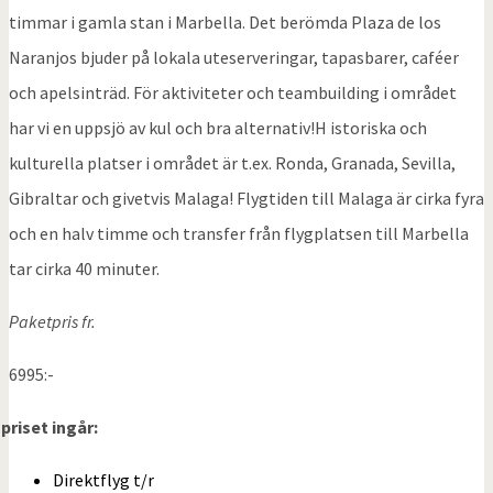
timmar i gamla stan i Marbella. Det berömda Plaza de los
Naranjos bjuder på lokala uteserveringar, tapasbarer, caféer
och apelsinträd. För aktiviteter och teambuilding i området
har vi en uppsjö av kul och bra alternativ!H istoriska och
kulturella platser i området är t.ex. Ronda, Granada, Sevilla,
Gibraltar och givetvis Malaga! Flygtiden till Malaga är cirka fyra
och en halv timme och transfer från flygplatsen till Marbella
tar cirka 40 minuter.
Paketpris fr.
6995:-
 priset ingår:
Direktflyg t/r