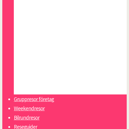
Malaga
Malta
Paris
Riga
San Sebastian
Skagen
Slottsweekend Italien
Sopot
Tallinn
Warszawa
Gruppresor företag
Weekendresor
Bilrundresor
Reseguider