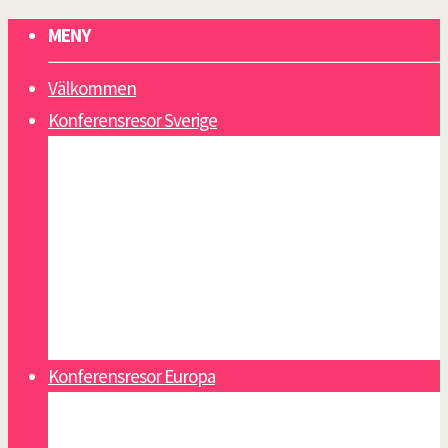
MENY
Välkommen
Konferensresor Sverige
Gotland
Lappland
Sälen
Västkusten
Åland
Åre
Öland
Konferensresor Europa
Alicante
Athens riviera