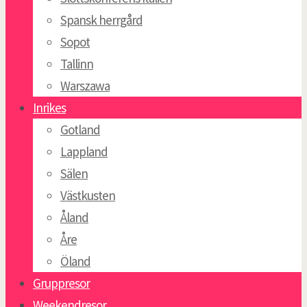
Spansk herrgård
Sopot
Tallinn
Warszawa
Inrikes
Gotland
Lappland
Sälen
Västkusten
Åland
Åre
Öland
Gruppresor
Weekendresor