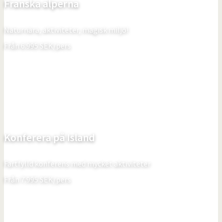
Franska alperna
Naturnära, aktiviteter, magisk miljö!
Från
6.995
SEK/pers
Konferera på Island
Fartfylld konferens med mycket aktiviteter
Från
7.995
SEK/pers