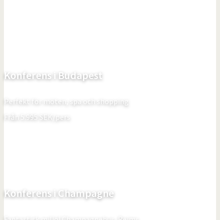
Konferens i Budapest
Perfekt för möten, spa och shopping
Från
5.995
SEK/pers
Konferens i Champagne
Fantastisk miljö! Champagnehus, Reims