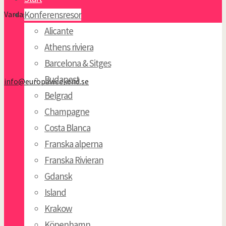
Konferensresor
Vardagar 9:00-17:00
Alicante
Athens riviera
Barcelona & Sitges
Budapest
info@europaweekend.se
Belgrad
Champagne
Costa Blanca
Franska alperna
Franska Rivieran
Gdansk
Island
Krakow
Köpenhamn