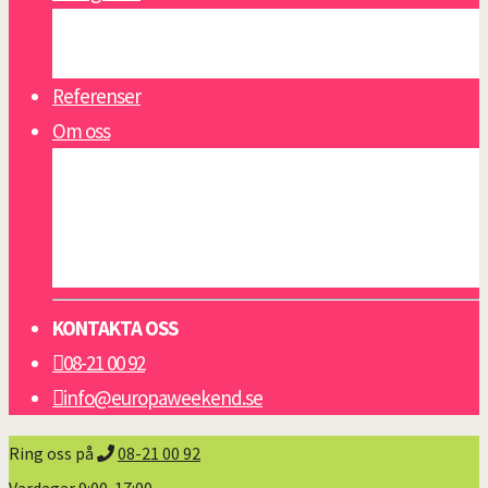
Se alla reseguider
Öppettider
Referenser
Om oss
Om oss
Nyheter
Viktigt att veta
Resevillkor grupp & konferens
KONTAKTA OSS
08-21 00 92
info@europaweekend.se
Ring oss på
08-21 00 92