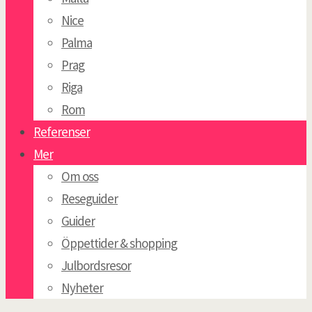
Nice
Palma
Prag
Riga
Rom
Referenser
Mer
Om oss
Reseguider
Guider
Öppettider & shopping
Julbordsresor
Nyheter