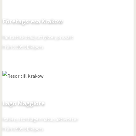
Företagsresa Krakow
Fantastisk stad, utflykter, prisvärt
Från
5.395
SEK/pers
Lago Maggiore
Italien, storslagen natur, aktiviteter
Från
6.995
SEK/pers