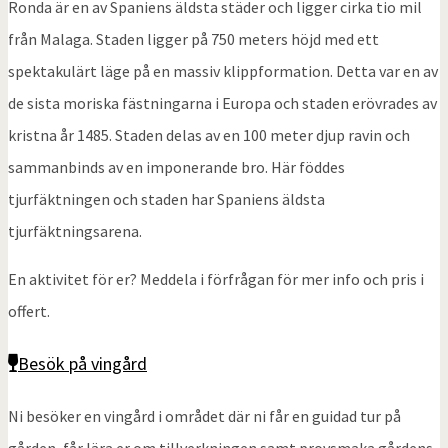
Ronda är en av Spaniens äldsta städer och ligger cirka tio mil
från Malaga. Staden ligger på 750 meters höjd med ett
spektakulärt läge på en massiv klippformation. Detta var en av
de sista moriska fästningarna i Europa och staden erövrades av
kristna år 1485. Staden delas av en 100 meter djup ravin och
sammanbinds av en imponerande bro. Här föddes
tjurfäktningen och staden har Spaniens äldsta
tjurfäktningsarena.
En aktivitet för er? Meddela i förfrågan för mer info och pris i
offert.
Besök på vingård
Ni besöker en vingård i området där ni får en guidad tur på
gården, får lära er om tillverkningen samt provsmaka gårdens