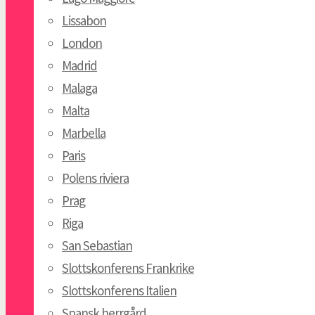
Lissabon
London
Madrid
Malaga
Malta
Marbella
Paris
Polens riviera
Prag
Riga
San Sebastian
Slottskonferens Frankrike
Slottskonferens Italien
Spansk herrgård