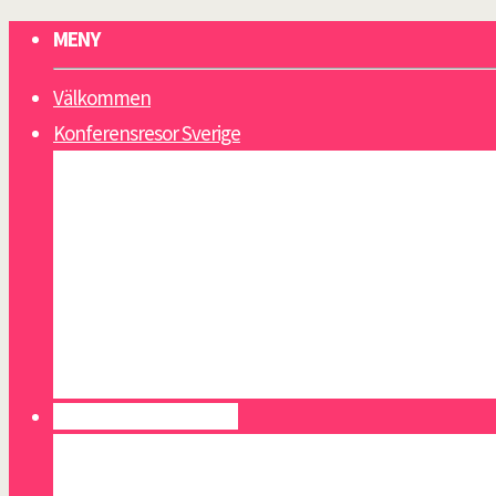
MENY
Välkommen
Konferensresor Sverige
Gotland
Lappland
Sälen
Västkusten
Åland
Åre
Öland
Konferensresor Europa
Alicante
Athens riviera