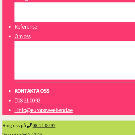
Se alla reseguider
Öppettider
Referenser
Om oss
Om oss
Nyheter
Viktigt att veta
Resevillkor grupp & konferens
KONTAKTA OSS
08-21 00 92
info@europaweekend.se
Ring oss på
08-21 00 92