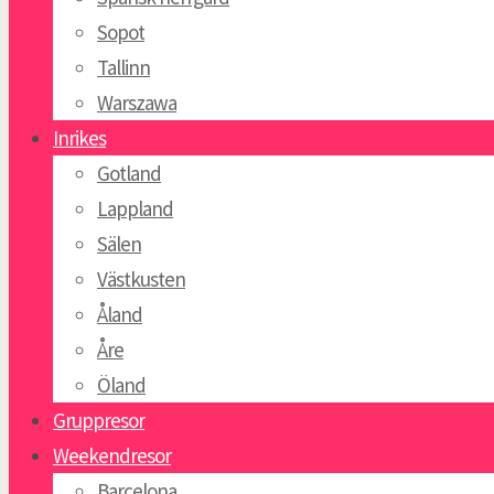
Sopot
Tallinn
Warszawa
Inrikes
Gotland
Lappland
Sälen
Västkusten
Åland
Åre
Öland
Gruppresor
Weekendresor
Barcelona