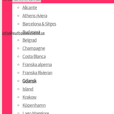
Alicante
Athens riviera
Barcelona & Sitges
Budapest
info@europaweekend.se
Belgrad
Champagne
Costa Blanca
Franska alperna
Franska Rivieran
Gdansk
Island
Krakow
Köpenhamn
Lago Maggiore