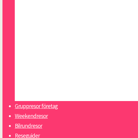
Malaga
Malta
Paris
Riga
San Sebastian
Skagen
Slottsweekend Italien
Sopot
Tallinn
Warszawa
Gruppresor företag
Weekendresor
Bilrundresor
Reseguider