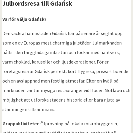
Julbordsresa till
Gdańsk
Varför välja Gdańsk?
Den vackra hamnstaden Gdańsk har på senare år seglat upp
som en av Europas mest charmiga julstäder. Julmarknaden
hålls i den färgglada gamla stan och lockar med hantverk,
varm choklad, karuseller och ljusdekorationer. För en
företagsresa är Gdańsk perfekt: kort flygresa, prisvärt boende
och en avslappnad men festlig atmosfär. Efter en kväll på
marknaden väntar mysiga restauranger vid floden Motława och
möjlighet att utforska stadens historia eller bara njuta av
stämningen tillsammans.
Gruppaktiviteter
: Ölprovning på lokala mikrobryggerier,
middag med havsutsikt vid floden Motława, spabesök på