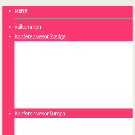
MENY
Välkommen
Konferensresor Sverige
Gotland
Lappland
Sälen
Västkusten
Åland
Åre
Öland
Konferensresor Europa
Alicante
Athens riviera