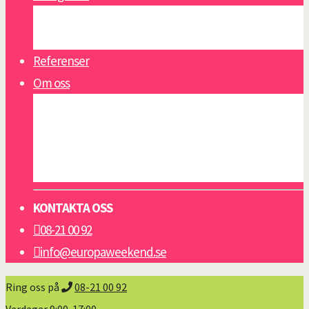
Se alla reseguider
Öppettider
Referenser
Om oss
Om oss
Nyheter
Viktigt att veta
Resevillkor grupp & konferens
KONTAKTA OSS
08-21 00 92
info@europaweekend.se
Ring oss på
08-21 00 92