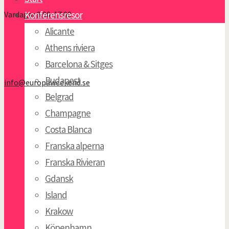
Konferensresor
Vardagar 9:00-17:00
Alicante
Athens riviera
Barcelona & Sitges
Budapest
info@europaweekend.se
Belgrad
Champagne
Costa Blanca
Franska alperna
Franska Rivieran
Gdansk
Island
Krakow
Köpenhamn