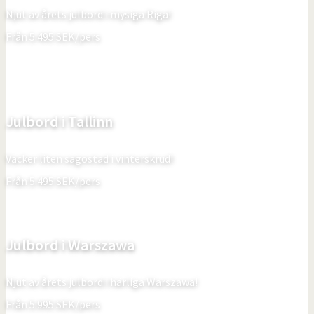
Njut av årets julbord i mysiga Riga!
Från
5.495
SEK/pers
Julbord i Tallinn
Vacker liten sagostad i vinterskrud!
Från
5.495
SEK/pers
Julbord i Warszawa
Njut av årets julbord i härliga Warszawa!
Från
5.995
SEK/pers