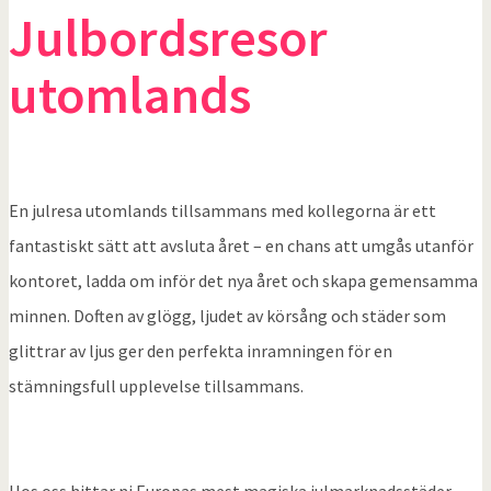
Julbordsresor
utomlands
En julresa utomlands tillsammans med kollegorna är ett
fantastiskt sätt att avsluta året – en chans att umgås utanför
kontoret, ladda om inför det nya året och skapa gemensamma
minnen. Doften av glögg, ljudet av körsång och städer som
glittrar av ljus ger den perfekta inramningen för en
stämningsfull upplevelse tillsammans.
Hos oss hittar ni Europas mest magiska julmarknadsstäder –