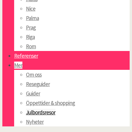
Nice
Palma
Prag
Riga
Rom
Referenser
Mer
Om oss
Reseguider
Guider
Öppettider & shopping
Julbordsresor
Nyheter