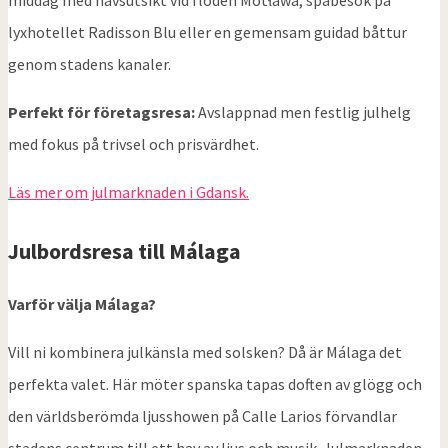
lyxhotellet Radisson Blu eller en gemensam guidad båttur
genom stadens kanaler.
Perfekt för företagsresa:
Avslappnad men festlig julhelg
med fokus på trivsel och prisvärdhet.
Läs mer om julmarknaden i Gdansk.
Julbordsresa till
Málaga
Varför välja Málaga?
Vill ni kombinera julkänsla med solsken? Då är Málaga det
perfekta valet. Här möter spanska tapas doften av glögg och
den världsberömda ljusshowen på Calle Larios förvandlar
stadens centrum till ett hav av ljus och musik. Julmarknaden