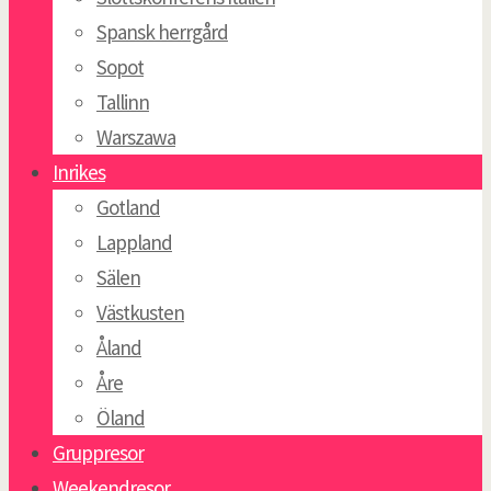
Spansk herrgård
Sopot
Tallinn
Warszawa
Inrikes
Gotland
Lappland
Sälen
Västkusten
Åland
Åre
Öland
Gruppresor
Weekendresor