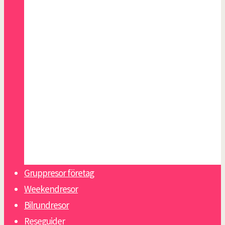
Malaga
Malta
Paris
Riga
San Sebastian
Skagen
Slottsweekend Italien
Sopot
Tallinn
Warszawa
Gruppresor företag
Weekendresor
Bilrundresor
Reseguider