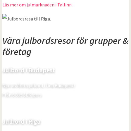
Läs mer om julmarknaden i Tallinn.
Våra julbordsresor för grupper &
företag
Julbord i Budapest
Njut av årets julbord i fina Budapest!
Från
6.395
SEK/pers
Julbord i Riga